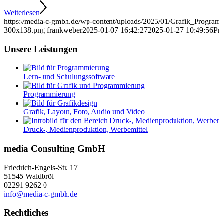
Weiterlesen
https://media-c-gmbh.de/wp-content/uploads/2025/01/Grafik_Progra
300x138.png
frankweber
2025-01-07 16:42:27
2025-01-27 10:49:56
P
Unsere Leistungen
Lern- und Schulungssoftware
Programmierung
Grafik, Layout, Foto, Audio und Video
Druck-, Medienproduktion, Werbemittel
media Consulting GmbH
Friedrich-Engels-Str. 17
51545 Waldbröl
02291 9262 0
info@media-c-gmbh.de
Rechtliches