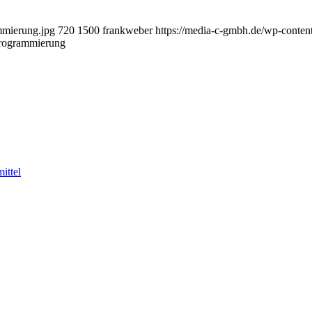
mmierung.jpg
720
1500
frankweber
https://media-c-gmbh.de/wp-cont
rogrammierung